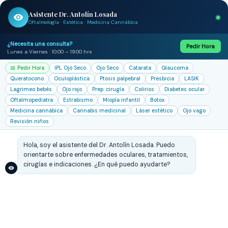
Asistente Dr. Antolín Losada
Oftalmología · Estética · Medicina Cannábica
¿Necesita una consulta?
Pedir Hora
Lunes a Viernes · 10:00 – 19:00 hrs
📅 Pedir Hora
IPL Ojo Seco
Ojo Seco
Catarata
Glaucoma
Queratocono
Oculoplástica
Ptosis palpebral
Presbicia
LASIK
Lagrimeo bebés
Ojo rojo
Prep. cirugía
Colirios
Diabetes ocular
Oftalmopediatra
Estrabismo
Miopía infantil
Botox
Medicina cannábica
Cannabis medicinal
Láser estético
Ojo vago
Revisión niños
Hola, soy el asistente del Dr. Antolín Losada. Puedo
orientarte sobre enfermedades oculares, tratamientos,
cirugías e indicaciones. ¿En qué puedo ayudarte?